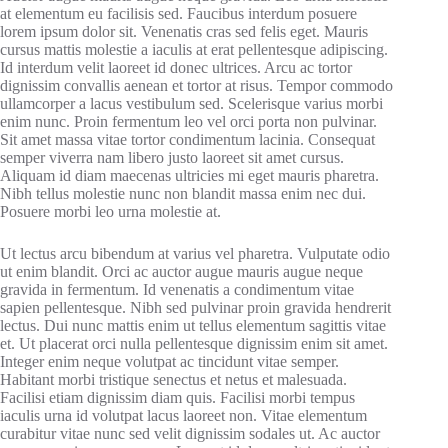
at elementum eu facilisis sed. Faucibus interdum posuere
lorem ipsum dolor sit. Venenatis cras sed felis eget. Mauris
cursus mattis molestie a iaculis at erat pellentesque adipiscing.
Id interdum velit laoreet id donec ultrices. Arcu ac tortor
dignissim convallis aenean et tortor at risus. Tempor commodo
ullamcorper a lacus vestibulum sed. Scelerisque varius morbi
enim nunc. Proin fermentum leo vel orci porta non pulvinar.
Sit amet massa vitae tortor condimentum lacinia. Consequat
semper viverra nam libero justo laoreet sit amet cursus.
Aliquam id diam maecenas ultricies mi eget mauris pharetra.
Nibh tellus molestie nunc non blandit massa enim nec dui.
Posuere morbi leo urna molestie at.
Ut lectus arcu bibendum at varius vel pharetra. Vulputate odio
ut enim blandit. Orci ac auctor augue mauris augue neque
gravida in fermentum. Id venenatis a condimentum vitae
sapien pellentesque. Nibh sed pulvinar proin gravida hendrerit
lectus. Dui nunc mattis enim ut tellus elementum sagittis vitae
et. Ut placerat orci nulla pellentesque dignissim enim sit amet.
Integer enim neque volutpat ac tincidunt vitae semper.
Habitant morbi tristique senectus et netus et malesuada.
Facilisi etiam dignissim diam quis. Facilisi morbi tempus
iaculis urna id volutpat lacus laoreet non. Vitae elementum
curabitur vitae nunc sed velit dignissim sodales ut. Ac auctor