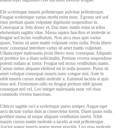
Elit scelerisque mauris pellentesque pulvinar pellentesque.
Feugiat scelerisque varius morbi enim nunc. Egestas sed sed
risus pretium quam vulputate dignissim suspendisse in.
Consequat ac felis donec et. Dui nunc mattis enim ut tellus
elementum sagittis vitae. Massa sapien faucibus et molestie ac
feugiat sed lectus vestibulum. Non arcu risus quis varius
quam. Varius sit amet mattis vulputate enim nulla. Proin libero
nunc consequat interdum varius sit amet mattis vulputate.
Ullamcorper malesuada proin libero nunc consequat. Aliquam
ut porttitor leo a diam sollicitudin. Pretium viverra suspendisse
potenti nullam ac tortor. Feugiat sed lectus vestibulum mattis.
Cursus metus aliquam eleifend mi in nulla posuere. Purus sit
amet volutpat consequat mauris nunc congue nisi. Ante in
nibh mauris cursus mattis molestie a. Euismod lacinia at quis
risus sed. Fermentum odio eu feugiat pretium nibh ipsum
consequat nisl vel. Leo integer malesuada nunc vel risus
commodo viverra maecenas.
Ultrices sagittis orci a scelerisque purus semper. Augue eget
arcu dictum varius duis at consectetur lorem. Diam quam nulla
porttitor massa id neque aliquam vestibulum morbi. Nibh
mauris cursus mattis molestie a iaculis at erat pellentesque.
Auctor augue mauris augue neque gravida. Leo urna molestie