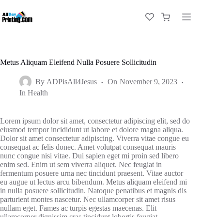
Skip
to
Shopping
content
cart
Metus Aliquam Eleifend Nulla Posuere Sollicitudin
By
ADPisAll4Jesus
On
November 9, 2023
In
Health
Lorem ipsum dolor sit amet, consectetur adipiscing elit, sed do
eiusmod tempor incididunt ut labore et dolore magna aliqua.
Dolor sit amet consectetur adipiscing. Viverra vitae congue eu
consequat ac felis donec. Amet volutpat consequat mauris
nunc congue nisi vitae. Dui sapien eget mi proin sed libero
enim sed. Enim ut sem viverra aliquet. Nec feugiat in
fermentum posuere urna nec tincidunt praesent. Vitae auctor
eu augue ut lectus arcu bibendum. Metus aliquam eleifend mi
in nulla posuere sollicitudin. Natoque penatibus et magnis dis
parturient montes nascetur. Nec ullamcorper sit amet risus
nullam eget. Fames ac turpis egestas maecenas. Elit
ullamcorper dignissim cras tincidunt lobortis feugiat.